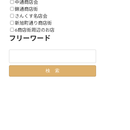
中通商店会
錦通商店街
さんくす名店会
新旭町通り商店街
6商店街周辺のお店
フリーワード