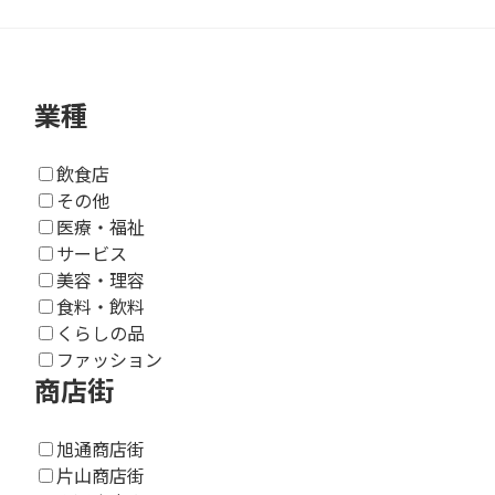
業種
飲食店
その他
医療・福祉
サービス
美容・理容
食料・飲料
くらしの品
ファッション
商店街
旭通商店街
片山商店街