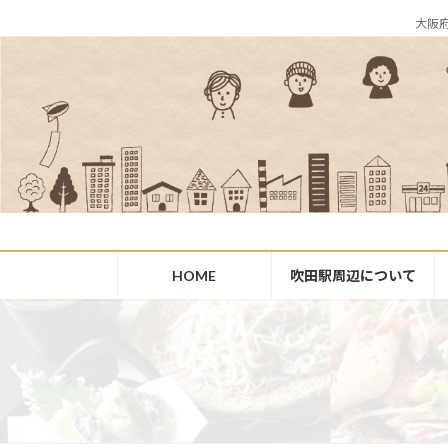
コ
ナ
大阪
ン
ビ
テ
ゲ
ン
ー
ツ
シ
へ
ョ
ス
ン
キ
に
ッ
移
プ
動
HOME
吹田駅周辺について