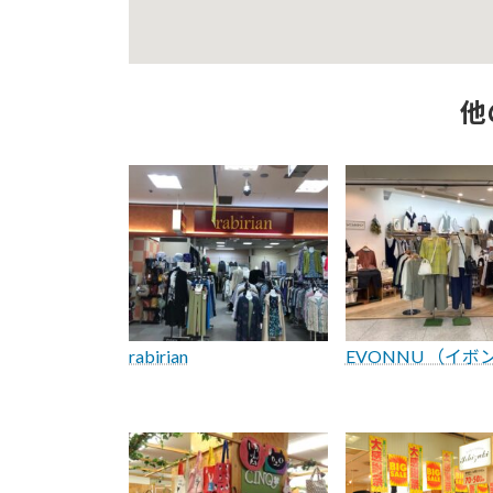
他
rabirian
EVONNU （イボ