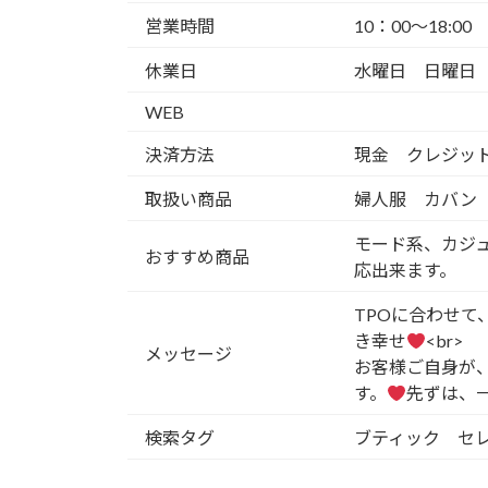
営業時間
10：00〜18:00
休業日
水曜日 日曜日 
WEB
決済方法
現金 クレジット
取扱い商品
婦人服 カバン
モード系、カジ
おすすめ商品
応出来ます。
TPOに合わせ
き幸せ
<br>
メッセージ
お客様ご自身が
す。
先ずは、
検索タグ
ブティック セレ