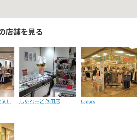
の店舗を見る
ンヌ）
しゃれーど 吹田店
Colors