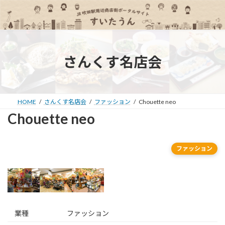
コ
ナ
ン
ビ
テ
ゲ
ン
ー
ツ
シ
へ
ョ
さんくす名店会
ス
ン
キ
に
ッ
移
プ
動
HOME
さんくす名店会
ファッション
Chouette neo
Chouette neo
ファッション
業種
ファッション