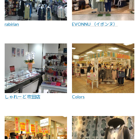
rabirian
EVONNU （イボンヌ）
しゃれーど 吹田店
Colors