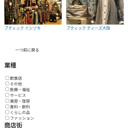
ブティック イシヅキ
ブティック ティーズ大阪
一つ前に戻る
業種
飲食店
その他
医療・福祉
サービス
美容・理容
食料・飲料
くらしの品
ファッション
商店街