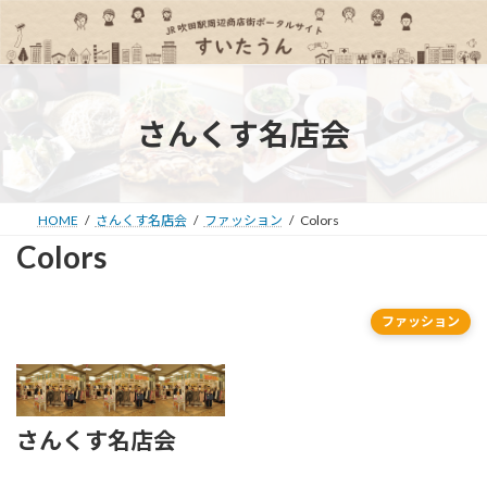
コ
ナ
ン
ビ
テ
ゲ
ン
ー
ツ
シ
へ
ョ
さんくす名店会
ス
ン
キ
に
ッ
移
プ
動
HOME
さんくす名店会
ファッション
Colors
Colors
ファッション
さんくす名店会