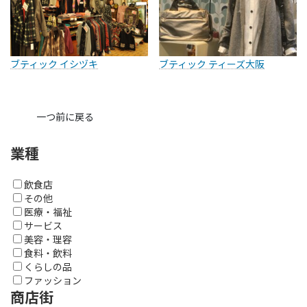
ブティック イシヅキ
ブティック ティーズ大阪
一つ前に戻る
業種
飲食店
その他
医療・福祉
サービス
美容・理容
食料・飲料
くらしの品
ファッション
商店街