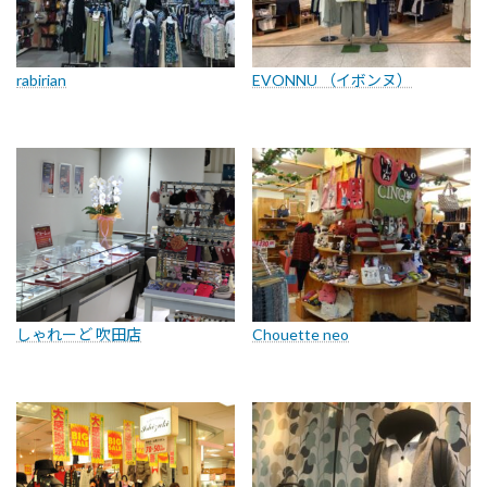
rabirian
EVONNU （イボンヌ）
しゃれーど 吹田店
Chouette neo