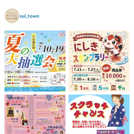
sui_town