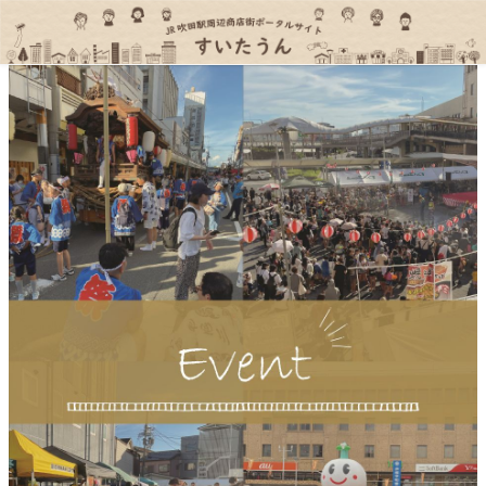
コ
ナ
ン
ビ
テ
ゲ
ン
ー
ツ
シ
へ
ョ
ス
ン
キ
に
ッ
移
プ
動