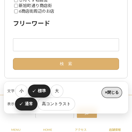
新旭町通り商店街
6商店街周辺のお店
フリーワード
小
標準
大
文字
閉じる
通常
高コントラスト
表示
Copyright © すいたうん｜JR吹田駅周辺商店街ポータルサイト All Rights Reserved.
MENU
HOME
アクセス
店舗情報