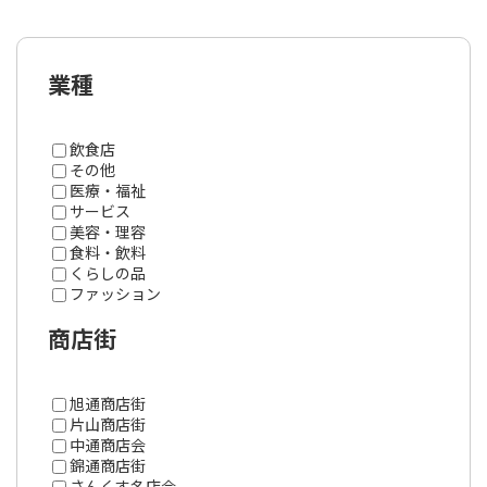
業種
飲食店
その他
医療・福祉
サービス
美容・理容
食料・飲料
くらしの品
ファッション
商店街
旭通商店街
片山商店街
中通商店会
錦通商店街
さんくす名店会