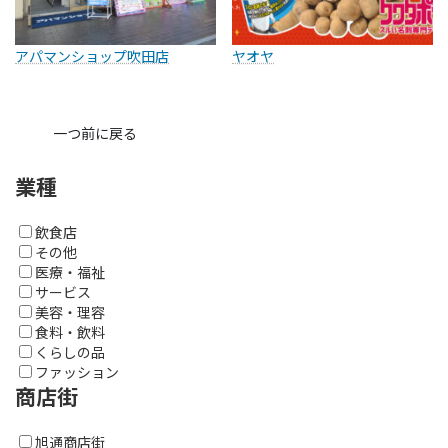
アパマンショップ吹田店
ヤオヤ
一つ前に戻る
業種
飲食店
その他
医療・福祉
サービス
美容・理容
食料・飲料
くらしの品
ファッション
商店街
旭通商店街