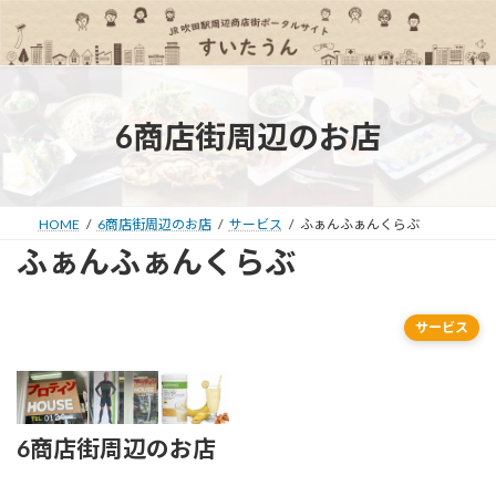
コ
ナ
ン
ビ
テ
ゲ
ン
ー
ツ
シ
へ
ョ
6商店街周辺のお店
ス
ン
キ
に
ッ
移
プ
動
HOME
6商店街周辺のお店
サービス
ふぁんふぁんくらぶ
ふぁんふぁんくらぶ
サービス
6商店街周辺のお店