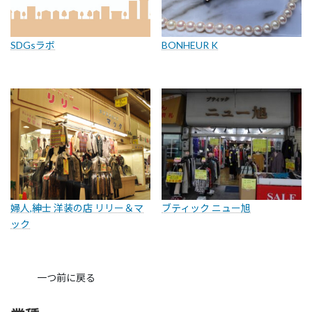
SDGsラボ
BONHEUR K
婦人,紳士 洋装の店 リリー＆マ
ブティック ニュー旭
ック
一つ前に戻る