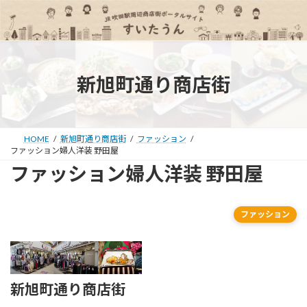
コ
ナ
ン
ビ
テ
ゲ
ン
ー
ツ
シ
へ
ョ
新旭町通り商店街
ス
ン
キ
に
ッ
移
プ
動
HOME
新旭町通り商店街
ファッション
ファッション婦人洋装 野田屋
ファッション婦人洋装 野田屋
ファッション
新旭町通り商店街