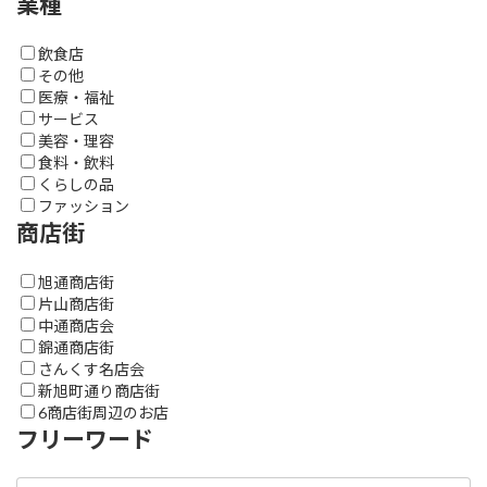
業種
飲食店
その他
医療・福祉
サービス
美容・理容
食料・飲料
くらしの品
ファッション
商店街
旭通商店街
片山商店街
中通商店会
錦通商店街
さんくす名店会
新旭町通り商店街
6商店街周辺のお店
フリーワード