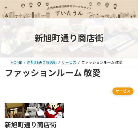
コ
ナ
ン
ビ
テ
ゲ
ン
ー
ツ
シ
へ
ョ
新旭町通り商店街
ス
ン
キ
に
ッ
移
プ
動
HOME
新旭町通り商店街
サービス
ファッションルーム 敬愛
ファッションルーム 敬愛
サービス
新旭町通り商店街