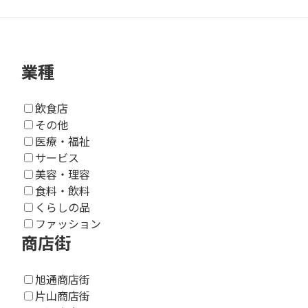
業種
飲食店
その他
医療・福祉
サービス
美容・理容
食料・飲料
くらしの品
ファッション
商店街
旭通商店街
片山商店街