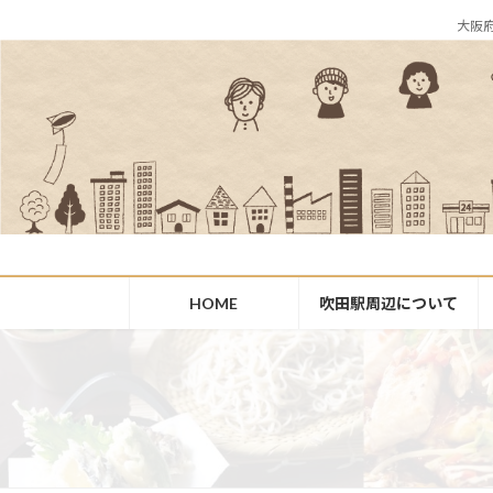
コ
ナ
大阪
ン
ビ
テ
ゲ
ン
ー
ツ
シ
へ
ョ
ス
ン
キ
に
ッ
移
プ
動
HOME
吹田駅周辺について