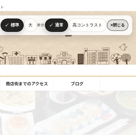
イト
標準
大
通常
高コントラスト
表示
閉じる
商店街までのアクセス
ブログ