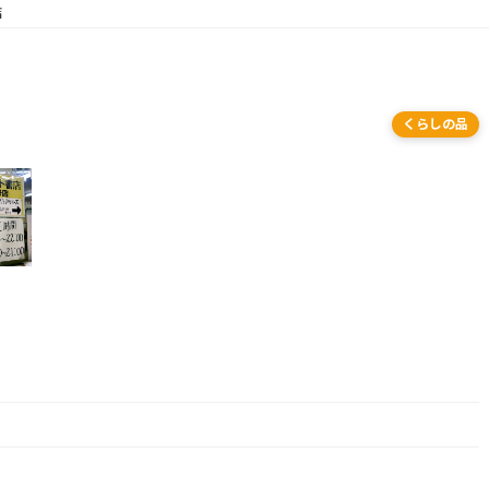
店
くらしの品