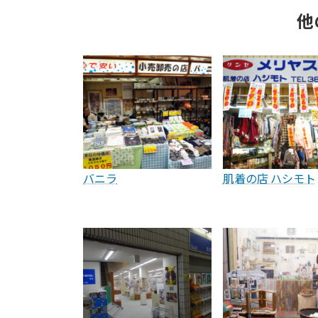
他
バニラ
肌着の店 ハシモト