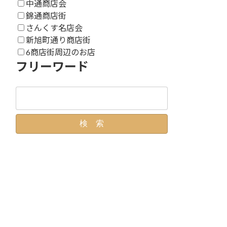
中通商店会
錦通商店街
さんくす名店会
新旭町通り商店街
6商店街周辺のお店
フリーワード