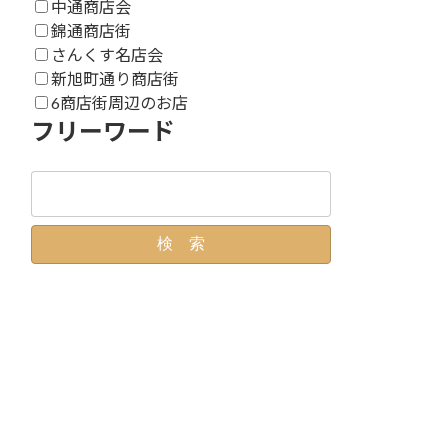
中通商店会
錦通商店街
さんくす名店会
新旭町通り商店街
6商店街周辺のお店
フリーワード