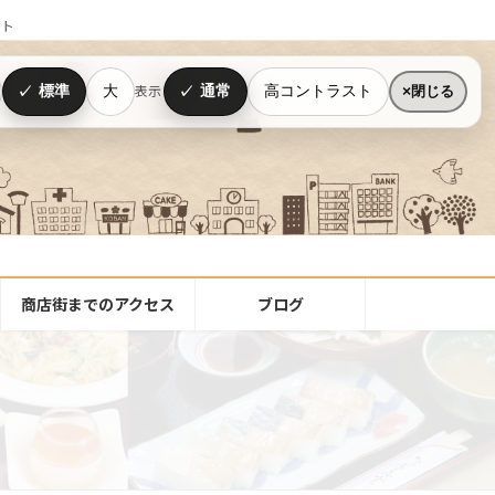
イト
標準
大
通常
高コントラスト
表示
閉じる
商店街までのアクセス
ブログ