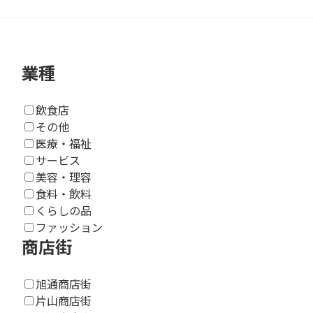
業種
飲食店
その他
医療・福祉
サービス
美容・理容
食料・飲料
くらしの品
ファッション
商店街
旭通商店街
片山商店街