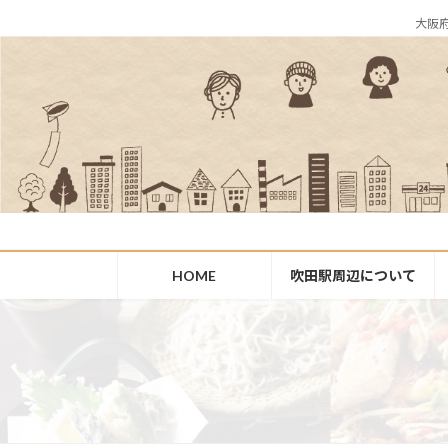
コ
ナ
大阪
ン
ビ
テ
ゲ
ン
ー
ツ
シ
へ
ョ
ス
ン
キ
に
ッ
移
プ
動
HOME
吹田駅周辺について