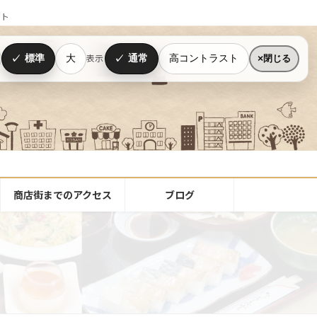
イト
標準
大
通常
高コントラスト
表示
閉じる
商店街までのアクセス
ブログ