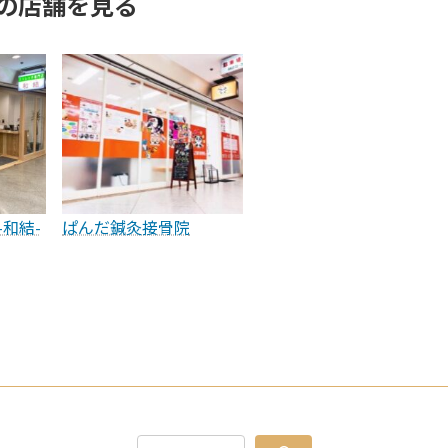
の店舗を見る
-和結-
ぱんだ鍼灸接骨院