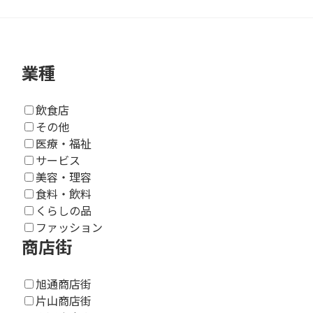
業種
飲食店
その他
医療・福祉
サービス
美容・理容
食料・飲料
くらしの品
ファッション
商店街
旭通商店街
片山商店街