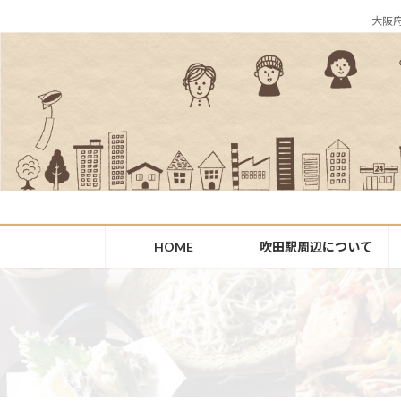
コ
ナ
大阪
ン
ビ
テ
ゲ
ン
ー
ツ
シ
へ
ョ
ス
ン
キ
に
ッ
移
プ
動
HOME
吹田駅周辺について