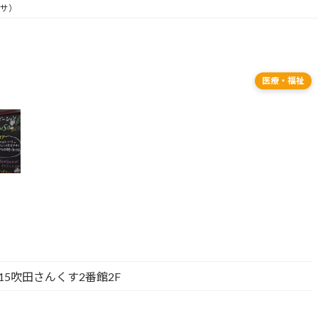
クサ）
医療・福祉
15吹田さんくす2番館2F