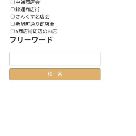
中通商店会
錦通商店街
さんくす名店会
新旭町通り商店街
6商店街周辺のお店
フリーワード