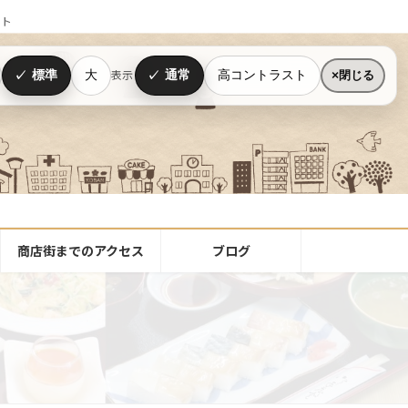
イト
標準
大
通常
高コントラスト
表示
閉じる
商店街までのアクセス
ブログ