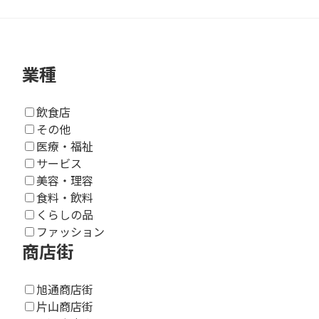
業種
飲食店
その他
医療・福祉
サービス
美容・理容
食料・飲料
くらしの品
ファッション
商店街
旭通商店街
片山商店街