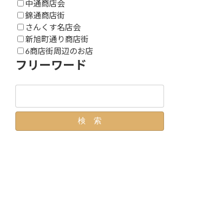
中通商店会
錦通商店街
さんくす名店会
新旭町通り商店街
6商店街周辺のお店
フリーワード