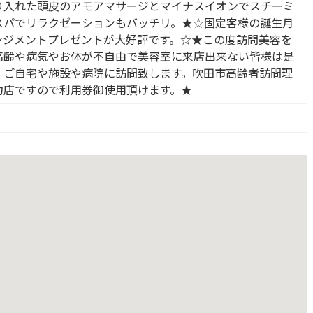
り入れた頭皮のアモアマサージとマイナスイオンでスチーミ
スパでリラクゼーションもバッチリ。★☆固定客様の誕生月
ンジメントプレゼントが大好評です。☆★この度訪問美容を
高齢や病気やお体が不自由で美容室に来店出来ない皆様は是
。ご自宅や施設や病院に訪問致します。吹田市高齢者訪問理
力店ですので利用券御使用頂けます。★