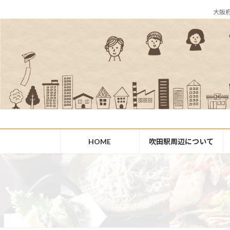
コ
ナ
大阪
ン
ビ
テ
ゲ
ン
ー
ツ
シ
へ
ョ
ス
ン
キ
に
ッ
移
プ
動
HOME
吹田駅周辺について