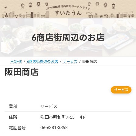
コ
ナ
ン
ビ
テ
ゲ
ン
ー
ツ
シ
へ
ョ
6商店街周辺のお店
ス
ン
キ
に
ッ
移
プ
動
HOME
6商店街周辺のお店
サービス
阪田商店
阪田商店
サービス
業種
サービス
住所
吹田市昭和町7-15 ４F
06-6381-3358
電話番号