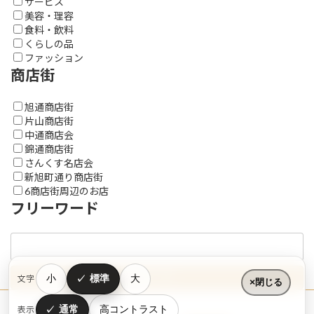
サービス
美容・理容
食料・飲料
くらしの品
ファッション
商店街
旭通商店街
片山商店街
中通商店会
錦通商店街
さんくす名店会
新旭町通り商店街
6商店街周辺のお店
フリーワード
小
標準
大
文字
閉じる
通常
高コントラスト
表示