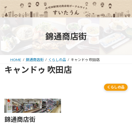
コ
ナ
ン
ビ
テ
ゲ
ン
ー
ツ
シ
へ
ョ
錦通商店街
ス
ン
キ
に
ッ
移
プ
動
HOME
錦通商店街
くらしの品
キャンドゥ 吹田店
キャンドゥ 吹田店
くらしの品
錦通商店街