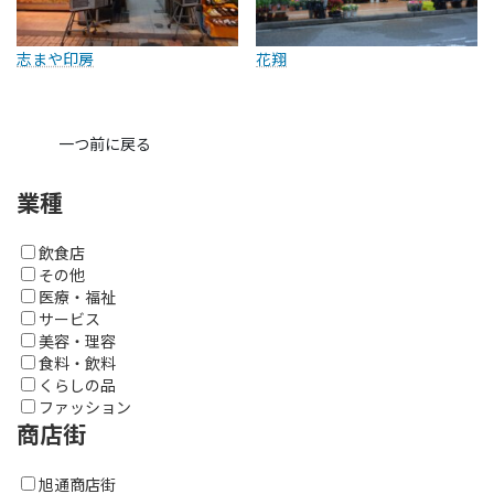
志まや印房
花翔
一つ前に戻る
業種
飲食店
その他
医療・福祉
サービス
美容・理容
食料・飲料
くらしの品
ファッション
商店街
旭通商店街