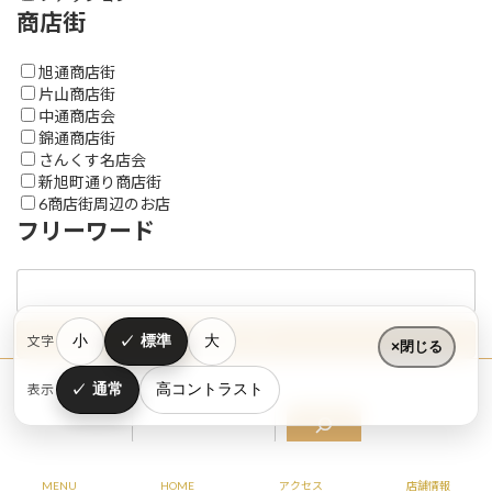
商店街
旭通商店街
片山商店街
中通商店会
錦通商店街
さんくす名店会
新旭町通り商店街
6商店街周辺のお店
フリーワード
小
標準
大
文字
閉じる
通常
高コントラスト
表示
Copyright © すいたうん｜JR吹田駅周辺商店街ポータルサイト All Rights Reserved.
MENU
HOME
アクセス
店舗情報