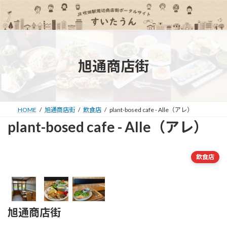
コ
ナ
ン
ビ
テ
ゲ
ン
ー
ツ
シ
へ
ョ
旭通商店街
ス
ン
キ
に
ッ
移
プ
動
HOME
旭通商店街
飲食店
plant-bosed cafe - Alle（アレ）
plant-bosed cafe - Alle（アレ）
飲食店
旭通商店街