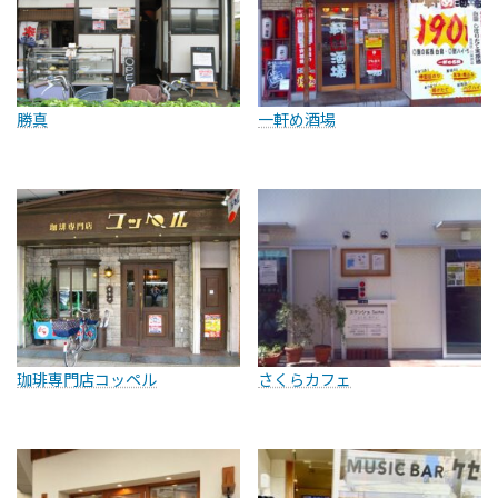
勝真
一軒め酒場
珈琲専門店コッペル
さくらカフェ