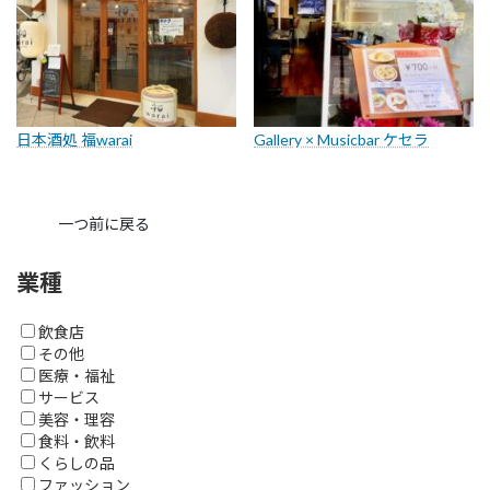
日本酒処 福warai
Gallery × Musicbar ケセラ
一つ前に戻る
業種
飲食店
その他
医療・福祉
サービス
美容・理容
食料・飲料
くらしの品
ファッション