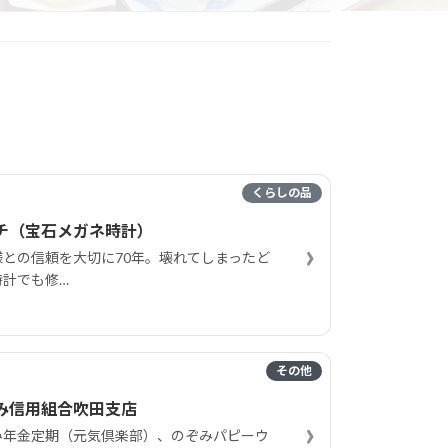
くらしの品
チ（宝石メガネ時計）
›
様との信頼を大切に70年。壊れてしまったど
時計でも修…
その他
み信用組合吹田支店
›
み年金定期（元気倶楽部）、のぞみパピーウ