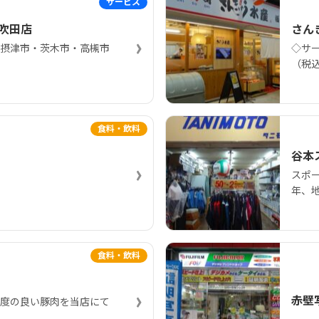
サービス
C吹田店
さん
›
摂津市・茨木市・高槻市
◇サー
（税
食料・飲料
谷本
›
スポ
年、
食料・飲料
›
赤壁
度の良い豚肉を当店にて