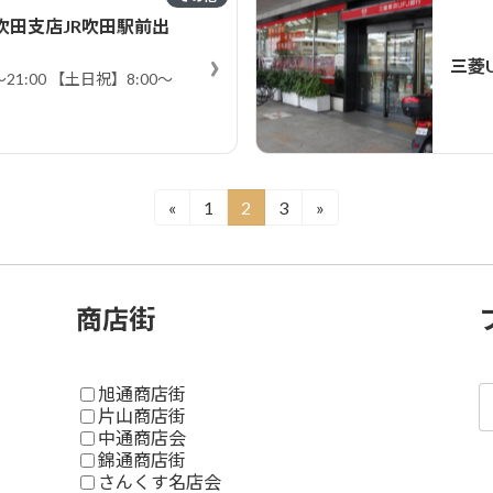
吹田支店JR吹田駅前出
›
三菱
21:00 【土日祝】8:00～
«
1
2
3
»
固
固
固
定
定
定
ペ
ペ
ペ
ー
ー
ー
商店街
ジ
ジ
ジ
旭通商店街
片山商店街
中通商店会
錦通商店街
さんくす名店会