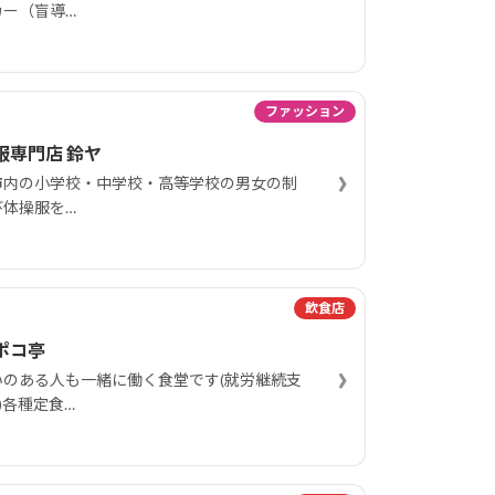
カー（盲導…
ファッション
服専門店 鈴ヤ
›
市内の小学校・中学校・高等学校の男女の制
び体操服を…
飲食店
ポコ亭
›
いのある人も一緒に働く食堂です(就労継続支
)各種定食…