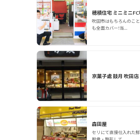
穂積住宅 ミニミニF
吹田市はもちろんのこと
も全面カバー!当…
京菓子處 鼓月 吹田店
森田屋
セリにて直接仕入れた鮮
脱骨・整形して…