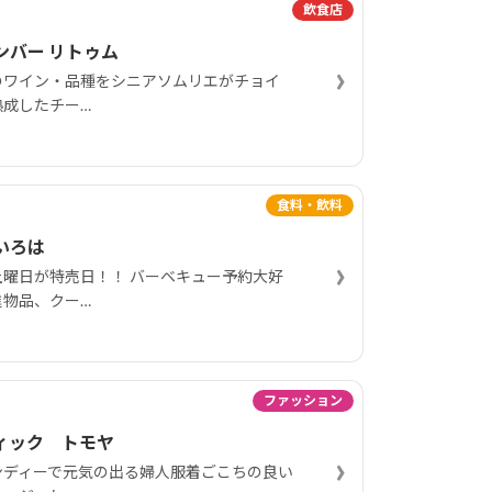
飲食店
ンバー リトゥム
›
のワイン・品種をシニアソムリエがチョイ
熟成したチー…
食料・飲料
いろは
›
土曜日が特売日！！ バーベキュー予約大好
進物品、クー…
ファッション
ィック トモヤ
›
ンディーで元気の出る婦人服着ごこちの良い