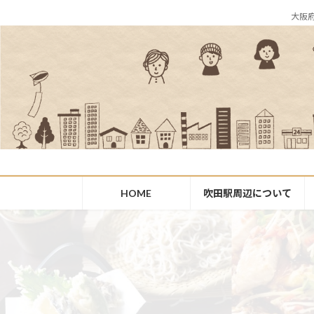
コ
ナ
大阪
ン
ビ
テ
ゲ
ン
ー
ツ
シ
へ
ョ
ス
ン
キ
に
ッ
移
プ
動
HOME
吹田駅周辺について