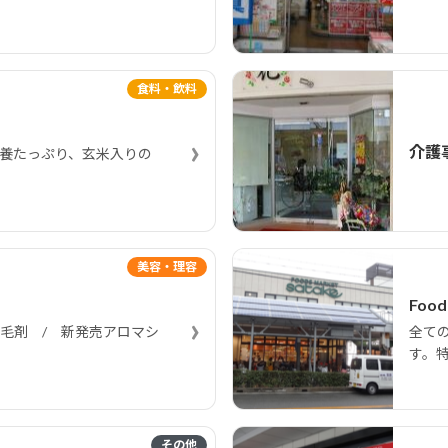
食料・飲料
›
介護
養たっぷり、玄米入りの
美容・理容
Foo
›
毛剤 / 新発売アロマシ
全て
す。
その他