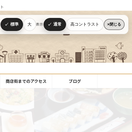
イト
標準
大
通常
高コントラスト
表示
閉じる
商店街までのアクセス
ブログ