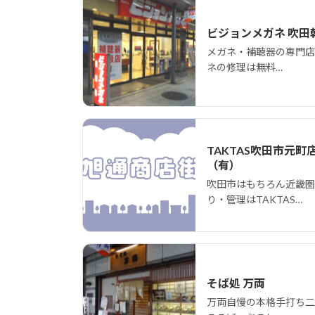
ビジョンメガネ 吹田
メガネ・補聴器の専門店
ネの修理は無料…
TAKTAS吹田市元町
（有）
吹田市はもちろん近畿圏
り・管理はTAKTAS…
そば処 万両
万両自慢の本格手打ち二