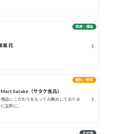
医療・福祉
›
事業 花
食料・飲料
d Mart Satake（サタケ食品）
›
の商品にこだわりをもってお薦めしておりま
特に生鮮に…
その他