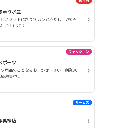
飲食店
きゅう水産
›
ビスセットにぎり10カンと赤だし 790円
込）◇上にぎり…
ファッション
スポーツ
›
ーツ用品のことならおまかせ下さい。創業70
地域密着型…
サービス
›
写真機店