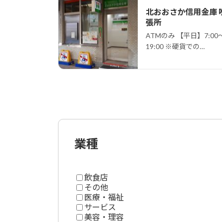
北おおさか信用金庫 
張所
ATMのみ 【平日】7:00～
19:00 ※硬貨での…
投
稿
の
業種
ペ
ー
飲食店
ジ
その他
医療・福祉
送
サービス
美容・理容