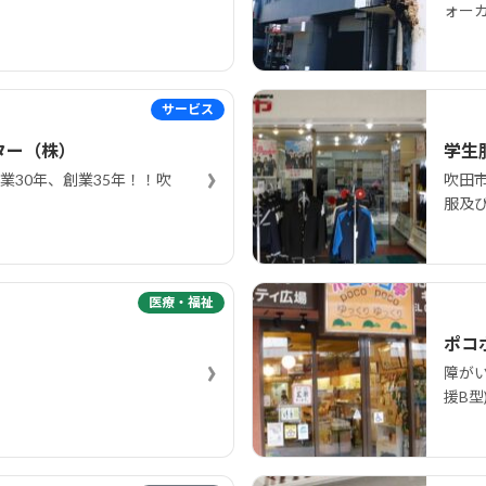
ォー
サービス
ター（株）
学生
›
業30年、創業35年！！吹
吹田
服及
医療・福祉
ポコ
›
障が
援B型