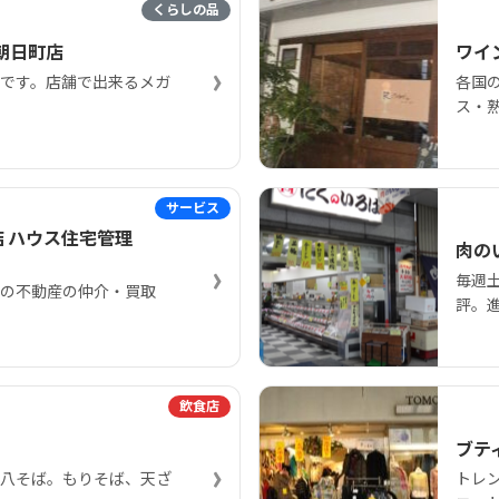
くらしの品
朝日町店
ワイ
›
です。店舗で出来るメガ
各国
ス・
サービス
店 ハウス住宅管理
肉の
›
毎週
の不動産の仲介・買取
評。
飲食店
ブテ
›
八そば。もりそば、天ざ
トレ