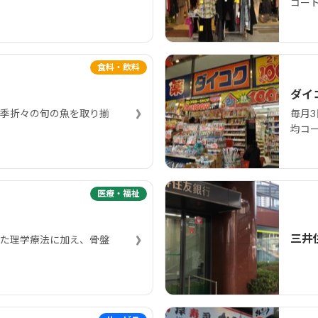
コー
食料・飲料
ダイ
›
季折々の旬の魚を取り揃
毎月3
均コー
医療・福祉
›
三井
た理学療法に加え、骨盤