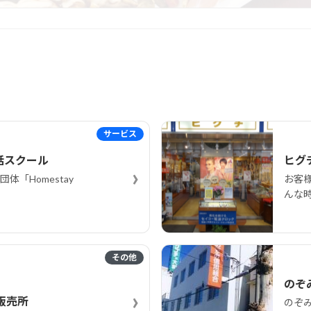
サービス
話スクール
ヒグ
›
「Homestay
お客
んな
その他
のぞ
›
販売所
のぞ