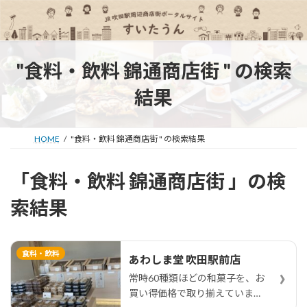
コ
ナ
ン
ビ
テ
ゲ
ン
ー
ツ
シ
"食料・飲料 錦通商店街 " の検索
へ
ョ
ス
ン
結果
キ
に
ッ
移
プ
動
HOME
"食料・飲料 錦通商店街 " の検索結果
「食料・飲料 錦通商店街 」の検
索結果
食料・飲料
あわしま堂 吹田駅前店
›
常時60種類ほどの和菓子を、お
買い得価格で取り揃えていま