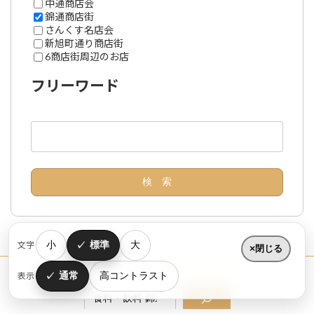
中通商店会
錦通商店街
さんくす名店会
新旭町通り商店街
6商店街周辺のお店
フリーワード
小
標準
大
文字
閉じる
通常
高コントラスト
表示