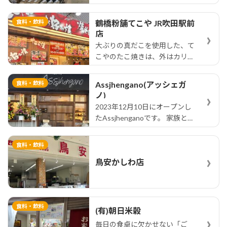
す。…
食料・飲料
鶴橋粉舗てこや JR吹田駅前
›
店
大ぶりの真だこを使用した、て
こやのたこ焼きは、外はカリッ
と…
食料・飲料
Assjhengano(アッシェガ
›
ノ)
2023年12月10日にオープンし
たAssjhenganoです。 家族と仲
間と…
食料・飲料
›
鳥安かしわ店
食料・飲料
(有)朝日米穀
›
毎日の食卓に欠かせない「ご