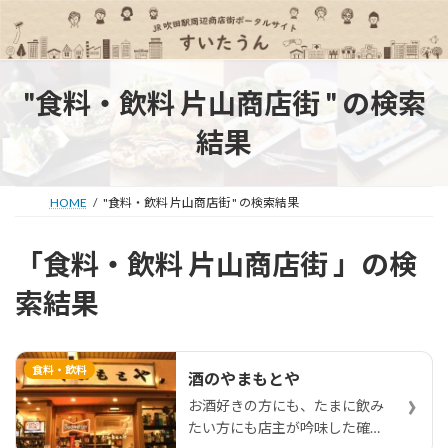
コ
ナ
ン
ビ
テ
ゲ
ン
ー
ツ
シ
"食料・飲料 片山商店街 " の検索
へ
ョ
ス
ン
結果
キ
に
ッ
移
プ
動
HOME
"食料・飲料 片山商店街 " の検索結果
「食料・飲料 片山商店街 」の検
索結果
食料・飲料
酒のやまもとや
›
お酒好きの方にも、たまに飲み
たい方にも店主が吟味した確か