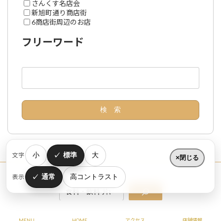
さんくす名店会
新旭町通り商店街
6商店街周辺のお店
フリーワード
小
標準
大
文字
閉じる
通常
高コントラスト
表示
Copyright © すいたうん｜JR吹田駅周辺商店街ポータルサイト All Rights Reserved.
MENU
HOME
アクセス
店舗情報