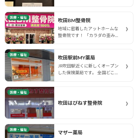
の原…
医療・福祉
吹田BM整骨院
›
地域に密着したアットホームな
整骨院です！ 「カラダの歪み
が気…
医療・福祉
吹田駅前MY薬局
›
JR吹田駅近くに新しくオープン
した保険薬局です。 全国どこの
処…
医療・福祉
›
吹田はぴねす整骨院
医療・福祉
マザー薬局