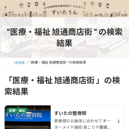
コ
ナ
ン
ビ
テ
ゲ
ン
ー
ツ
シ
"医療・福祉 旭通商店街 " の検索
へ
ョ
ス
ン
結果
キ
に
ッ
移
プ
動
HOME
"医療・福祉 旭通商店街 " の検索結果
「医療・福祉 旭通商店街 」の検
索結果
医療・福祉
すいたの整骨院
›
患者様のお身体に合わせてオー
ダーメイド施術 肩こりや腰痛