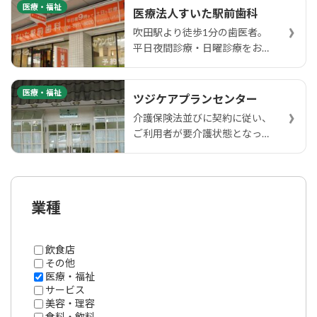
医療・福祉
医療法人すいた駅前歯科
›
吹田駅より徒歩1分の歯医者。
平日夜間診療・日曜診療をおこ
なっ…
医療・福祉
ツジケアプランセンター
›
介護保険法並びに契約に従い、
ご利用者が要介護状態となった
場…
業種
飲食店
その他
医療・福祉
サービス
美容・理容
食料・飲料