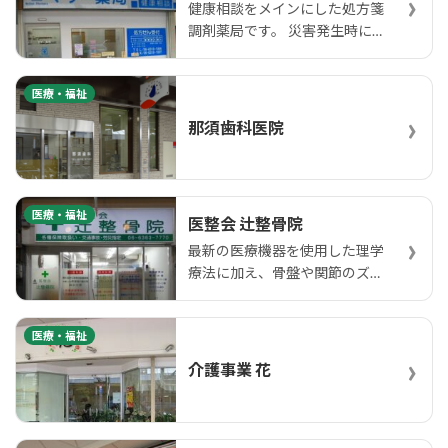
›
健康相談をメインにした処方箋
調剤薬局です。 災害発生時に
は…
医療・福祉
›
那須歯科医院
医療・福祉
医整会 辻整骨院
›
最新の医療機器を使用した理学
療法に加え、骨盤や関節のズレ
や…
医療・福祉
›
介護事業 花